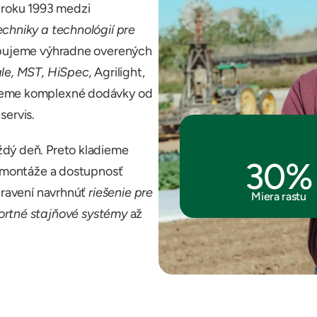
d roku 1993 medzi 
hniky a technológií pre 
pujeme výhradne overených 
le, MST, HiSpec, 
Agrilight, 
jeme komplexné dodávky od 
servis.
dý deň. Preto kladieme 
30%
 montáže a dostupnosť 
ravení navrhnúť 
riešenie pre 
Miera rastu
rtné stajňové systémy
 až 