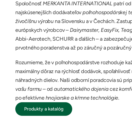
Spoločnosť 
MERKANTA INTERNATIONAL
 patrí o
najskúsenejších dodávateľov 
poľnohospodárskej tec
živočíšnu výrobu
 na Slovensku a v Čechách. Zastu
európskych výrobcov – 
Dairymaster, EasyFix, Teag
Abbi-Aerotech, SCHURR a ďalších – a zabezpeču
prvotného poradenstva až po záručný a pozáručný 
Rozumieme, že v poľnohospodárstve rozhoduje kaž
maximálny dôraz na rýchlosť dodávok, spoľahlivosť
náhradných dielov. Naši odborní poradcovia sú prip
vašu farmu
 – od 
automatického dojenia
 cez 
komfo
po efektívne 
hnojiarske a kŕmne technológie
.
Produkty a katalóg