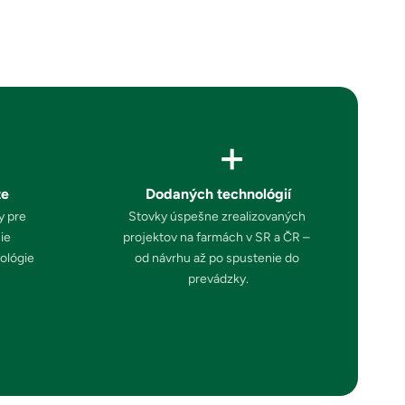
+
te
Dodaných technológií
 pre 
Stovky úspešne zrealizovaných 
e 
projektov na farmách v SR a ČR – 
lógie 
od návrhu až po spustenie do 
prevádzky.