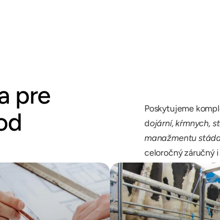
a pre
Poskytujeme komplet
od
d
ojární, kŕmnych, s
manažmentu stád
celoročný záručný i