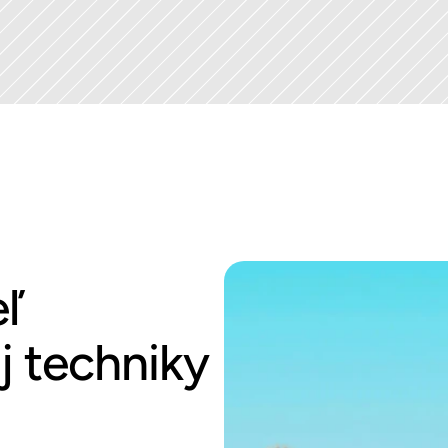
ľ
 techniky