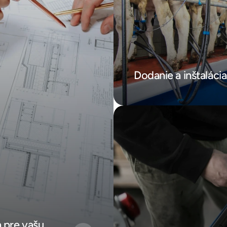
Dodanie a inštaláci
pre vašu 