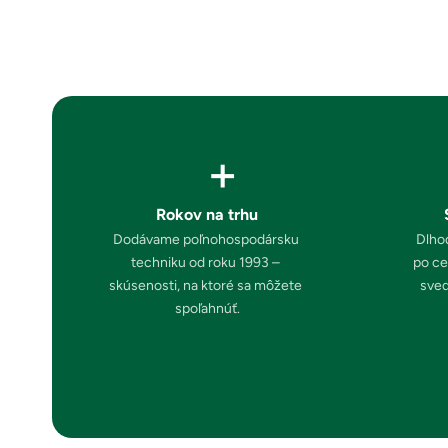
+
Rokov na trhu
Dodávame poľnohospodársku 
Dlhod
techniku od roku 1993 – 
po ce
skúsenosti, na ktoré sa môžete 
sved
spoľahnúť.