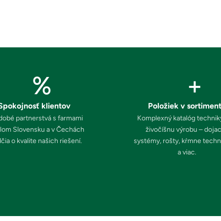
%
+
Spokojnosť klientov
Položiek v sortimen
obé partnerstvá s farmami 
Komplexný katalóg techniky
lom Slovensku a v Čechách 
živočíšnu výrobu – dojaci
čia o kvalite našich riešení.
systémy, rošty, kŕmne techno
a viac.